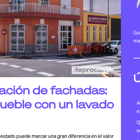
DEPÓSIT
PISCINA
Gu
ma
REHABIL
Ú
ación de fachadas:
mueble con un lavado
A
e
Q
s
n estado puede marcar una gran diferencia en el valor