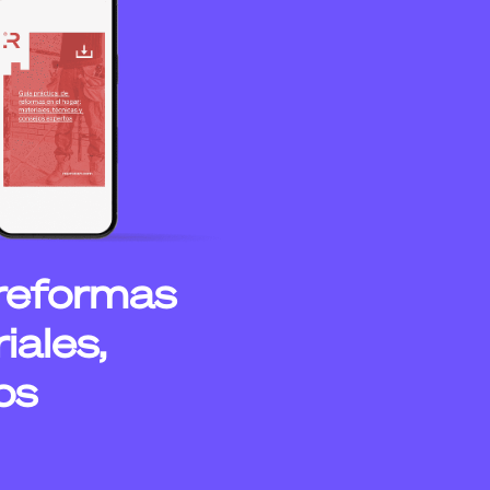
 reformas
iales,
os